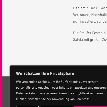
Benjamin Beck, Geschä
Vertrauen, Nachhalti
nur investiert, sond
Die Staufer Festspie
Salvia mit großer Zuv
Wir schätzen Ihre Privatsphäre
Wir verwenden Cookies, um Ihr Surferlebnis zu verbessern,
personalisierte Anzeigen oder Inhalte einzusetzen und unseren
KONTAKT
SOCIA
Datenverkehr zu analysieren. Wenn Sie auf „Alle akzeptieren"
klicken, stimmen Sie der Anwendung von Cookies zu.
Staufer Festspiele Göppingen gem.
Fac