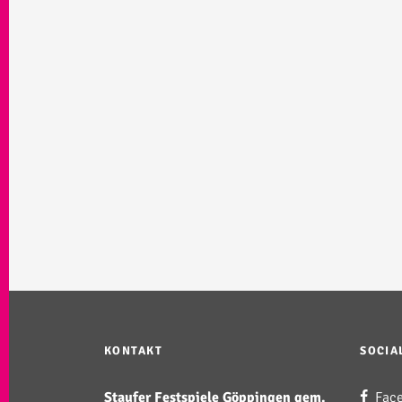
KONTAKT
SOCIA
Staufer Festspiele Göppingen gem.
Fac