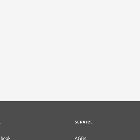
L
SERVICE
ebook
AGBs