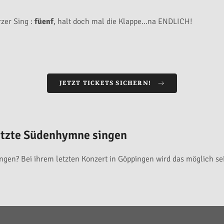
zer Sing :
füenf
, halt doch mal die Klappe...na ENDLICH!
JETZT TICKETS SICHERN!
etzte Südenhymne singen
gen? Bei ihrem letzten Konzert in Göppingen wird das möglich sei