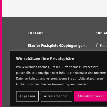
KONTAKT
SOCIA
Staufer Festspiele Göppingen gem.
Fac
GmbH
Ins
Wir schätzen Ihre Privatsphäre
Karl-Ehmann-Strasse 43
Yo
73037 Göppingen
Wir verwenden Cookies, um Ihr Surferlebnis zu verbessern,
+49 (0)7161 - 61898 - 22
personalisierte Anzeigen oder Inhalte einzusetzen und unseren
Datenverkehr zu analysieren. Wenn Sie auf „Alle akzeptieren"
info@staufer-festspiele.de
klicken, stimmen Sie der Anwendung von Cookies zu.
Anpassen
Alles ablehnen
Alle akzeptieren
© 2021 Staufer Festspiele