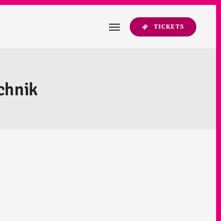
TICKETS
chnik