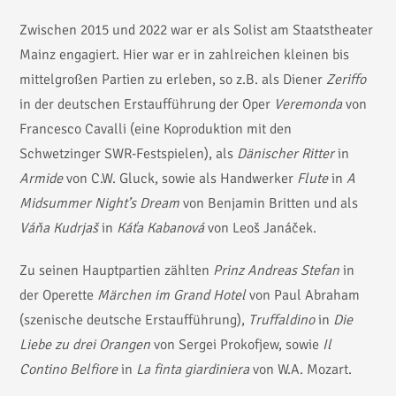
Zwischen 2015 und 2022 war er als Solist am Staatstheater
Mainz engagiert. Hier war er in zahlreichen kleinen bis
mittelgroßen Partien zu erleben, so z.B. als Diener
Zeriffo
in der deutschen Erstaufführung der Oper
Veremonda
von
Francesco Cavalli (eine Koproduktion mit den
Schwetzinger SWR-Festspielen), als
Dänischer Ritter
in
Armide
von C.W. Gluck, sowie als Handwerker
Flute
in
A
Midsummer Night’s Dream
von Benjamin Britten und als
Váňa Kudrjaš
in
Káťa Kabanová
von Leoš Janáček.
Zu seinen Hauptpartien zählten
Prinz Andreas Stefan
in
der Operette
Märchen im Grand Hotel
von Paul Abraham
(szenische deutsche Erstaufführung),
Truffaldino
in
Die
Liebe zu drei Orangen
von Sergei Prokofjew, sowie
Il
Contino
Belfiore
in
La finta giardiniera
von W.A. Mozart.